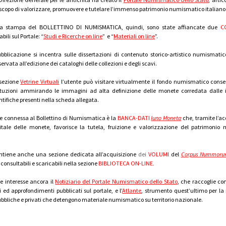
o scopo di valorizzare, promuovere e tutelare l’immenso patrimonio numismatico italiano
a a stampa del BOLLETTINO DI NUMISMATICA, quindi, sono state affiancate due
C
bili sul Portale: “
Studi e Ricerche on line
” e “
Materiali on line
”.
blicazione si incentra sulle dissertazioni di contenuto storico-artistico numismatic
ervata all’edizione dei cataloghi delle collezioni e degli scavi.
 sezione
Vetrine Virtuali
l’utente può visitare virtualmente il fondo numismatico conser
ituzioni ammirando le immagini ad alta definizione delle monete corredata dalle 
ntifiche presenti nella scheda allegata.
e connessa al Bollettino di Numismatica è la
BANCA-DATI
Iuno Moneta
che, tramite l’ac
itale delle monete, favorisce la tutela, fruizione e valorizzazione del patrimonio
ontiene anche una sezione dedicata all’acquisizione
dei
VOLUMI
del
Corpus Nummorum
consultabili e scaricabili nella sezione
BIBLIOTECA ON-LINE
.
re interesse ancora il
Notiziario del Portale Numismatico dello Stato
, che raccoglie co
 ed approfondimenti pubblicati sul portale, e l’
Atlante
, strumento quest’ultimo per la 
pubbliche e privati che detengono materiale numismatico su territorio nazionale.