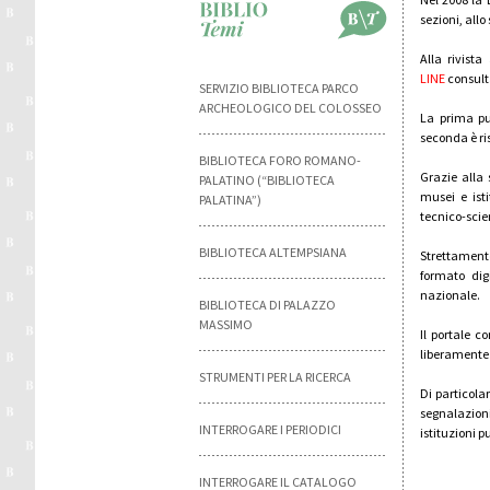
sezioni, all
Alla rivist
LINE
consulta
SERVIZIO BIBLIOTECA PARCO
ARCHEOLOGICO DEL COLOSSEO
La prima pub
seconda è ris
BIBLIOTECA FORO ROMANO-
Grazie alla
PALATINO (“BIBLIOTECA
musei e ist
PALATINA”)
tecnico-scie
BIBLIOTECA ALTEMPSIANA
Strettament
formato dig
nazionale.
BIBLIOTECA DI PALAZZO
MASSIMO
Il portale c
liberamente 
STRUMENTI PER LA RICERCA
Di particola
segnalazioni
INTERROGARE I PERIODICI
istituzioni 
INTERROGARE IL CATALOGO