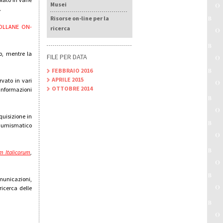
Musei
.
Risorse on-line per la
OLLANE ON-
ricerca
o, mentre la
FILE PER DATA
FEBBRAIO 2016
APRILE 2015
vato in vari
OTTOBRE 2014
informazioni
quisizione in
 numismatico
 Italicorum
,
municazioni,
ricerca delle