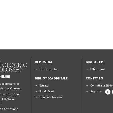
IN MOSTRA
BIBLIO TEMI
Tutti le mostre
Ultime post
ONLINE
BIBLIOTECA DIGITALE
CONTATTO
Biblioteca Parco
Estratti
Contatta la Bibli
gico del Colosseo
Fondo Boni
Seguici su
ca Foro Romano-
Libri antichi e rari
(“Biblioteca
”)
ca Altempsiana