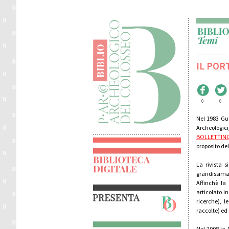
IL POR
0
0
Nel 1983 Gug
Archeologici,
BOLLETTIN
proposito de
La rivista s
grandissima 
Affinchè la 
articolato i
ricerche), l
raccolte) ed 
Nel 2008 la 