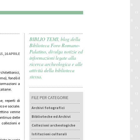
BIBLIO TEMI, blog della
Biblioteca Foro Romano-
Palatino, divulga notizie ed
15, 16 APRILE
informazioni legate alla
ricerca archeologica e alle
attività della biblioteca
chitettonici,
stessa.
smo), fondò il
nformazioni a
taliane.
FILE PER CATEGORIE
, reperti di
co e sociale.
Archivi fotografici
lettino venne
Biblioteche ed Archivi
ontinuo delle
 collezioni e
Collezioni archeologiche
Istituzioni culturali
olato in varie