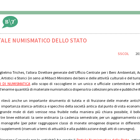
TALE NUMISMATICO DELLO STATO
SSCOL
20
lielmo Triches, l’allora Direttore generale dell’Ufficio Centrale per i Beni Ambientali, Ar
 Artistici e Storici (in seno al Mibact-Ministero dei beni e delle attività culturali e del turi
O DI NUMISMATICA
allo scopo di raccogliere in un unico e ufficiale contenitore le i
ll’enorme quantità di materiale numismatico disperso tra collezioni private e pubbliche i
i rilevò anche un importante strumento di tutela e di fruizione delle monete antiche
importanza storica-artistica e specchio della società antica dal punto di vista economi
grande mole di dati venisse resa fruibile nella maniera più chiara possibile, il bol
n tre linee editoriali: la serie ordinaria (a cadenza semestrale, per un aggiornamento c
e monografie (per poter raggruppare classi di monete omogenee disperse in differenti
i supplementi (riservati a temi di attualità e alla pubblicazione degli atti di convegno).
Direzione Generale per le antichità ha creato il
Portale Numismatico dello Stato
, artic