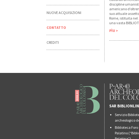
discipline umanisti
americano d’oltrem
NUOVE ACQUISIZIONI
suo attuale assetto
Rome, istituita nel
una vasta BIBLIOTE
CONTATTO
PÌU >
CREDITI
SAR BIBLIONLI
Servizio Biblio
archeologico de
Biblioteca For
Palatino (“Bibl
Palatina”)