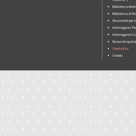
Biblioteca Alt
Biblioteca di 
Strumenti per l
Interrogare i Pe
Interrogare il 
Nuove Acquisiz
Contatto
Crediti