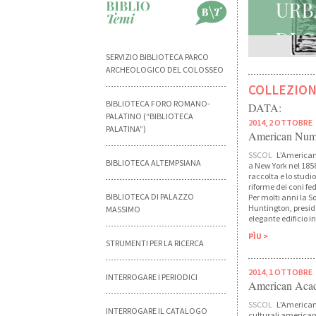
U
D
SERVIZIO BIBLIOTECA PARCO
ARCHEOLOGICO DEL COLOSSEO
COLLEZION
BIBLIOTECA FORO ROMANO-
DATA:
PALATINO (“BIBLIOTECA
2014, 2 OTTOBRE
PALATINA”)
American Numi
SSCOL
L’American 
BIBLIOTECA ALTEMPSIANA
a New York nel 1858
raccolta e lo studi
riforme dei coni f
BIBLIOTECA DI PALAZZO
Per molti anni la S
Huntington, preside
MASSIMO
elegante edificio in
PÌU >
STRUMENTI PER LA RICERCA
2014, 1 OTTOBRE
INTERROGARE I PERIODICI
American Aca
SSCOL
L'American
INTERROGARE IL CATALOGO
culturali americani