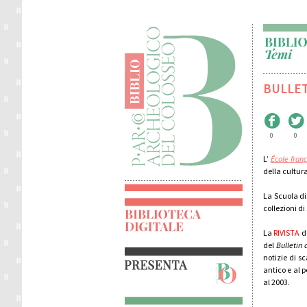
BULLE
0
0
L’
École fran
della cultur
La Scuola d
collezioni di
La
RIVISTA
d
del
Bulletin 
notizie di s
antico e al p
al 2003.