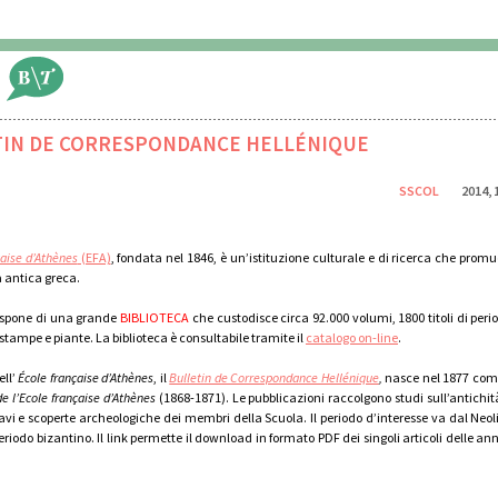
TIN DE CORRESPONDANCE HELLÉNIQUE
SSCOL
2014,
çaise d’Athènes
(EFA)
, fondata nel 1846, è un’istituzione culturale e di ricerca che promu
a antica greca.
ispone di una grande
BIBLIOT
ECA
che custodisce circa 92.000 volumi, 1800 titoli di peri
 stampe e piante. La biblioteca è consultabile tramite il
catalogo on-line
.
ell’
École française d’Athènes
, il
Bulletin de Correspondance Hellénique
,
nasce nel 1877 com
de
l’Ecole française d’Athènes
(1868-1871). Le pubblicazioni raccolgono studi sull’antichit
cavi e scoperte archeologiche dei membri della Scuola. Il periodo d’interesse va dal Neoli
eriodo bizantino. Il link permette il download in formato PDF dei singoli articoli delle an