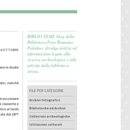
BIBLIO TEMI, blog della
Biblioteca Foro Romano-
Palatino, divulga notizie ed
 16 OTTOBRE
informazioni legate alla
ricerca archeologica e alle
attività della biblioteca
ove lo studio
stessa.
odici, nonché
FILE PER CATEGORIE
e successore
Archivi fotografici
à classiche e
Biblioteche ed Archivi
tico al tardo
nate dal 1877
Collezioni archeologiche
Istituzioni culturali