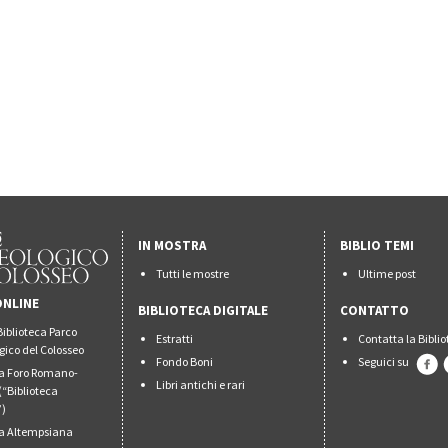
IN MOSTRA
BIBLIO TEMI
Tutti le mostre
Ultime post
ONLINE
BIBLIOTECA DIGITALE
CONTATTO
Biblioteca Parco
Estratti
Contatta la Bibli
gico del Colosseo
Fondo Boni
Seguici su
ca Foro Romano-
Libri antichi e rari
(“Biblioteca
”)
ca Altempsiana