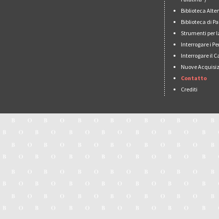
Biblioteca Alt
Biblioteca di 
Strumenti per l
Interrogare i Pe
Interrogare il 
Nuove Acquisiz
Contatto
Crediti