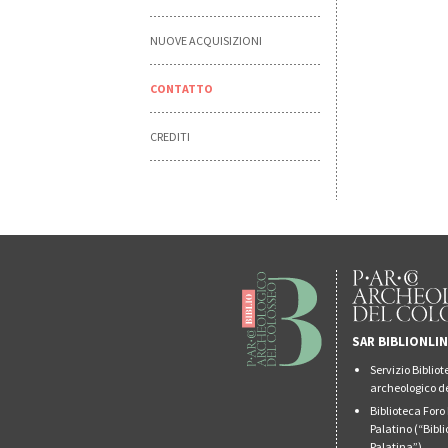
NUOVE ACQUISIZIONI
CONTATTO
CREDITI
SAR BIBLIONLI
Servizio Biblio
archeologico de
Biblioteca For
Palatino (“Bibl
Palatina”)