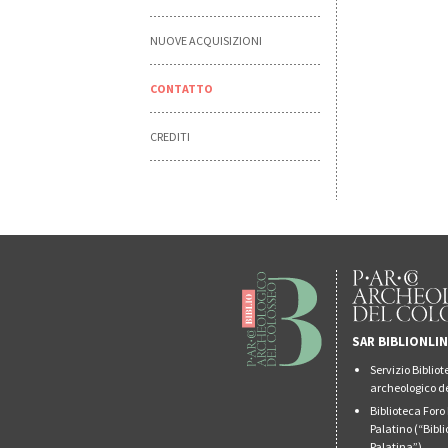
NUOVE ACQUISIZIONI
CONTATTO
CREDITI
SAR BIBLIONLI
Servizio Biblio
archeologico de
Biblioteca For
Palatino (“Bibl
Palatina”)