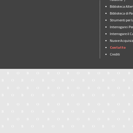
Biblioteca Alt
Biblioteca di 
Strumenti per l
Interrogare i Pe
Interrogare il 
Nuove Acquisiz
Contatto
Crediti