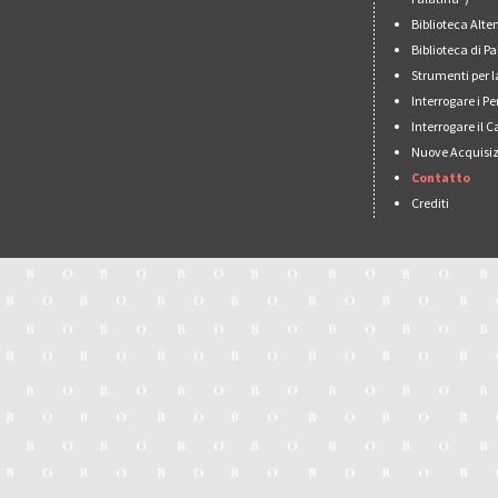
Biblioteca Alt
Biblioteca di 
Strumenti per l
Interrogare i Pe
Interrogare il 
Nuove Acquisiz
Contatto
Crediti