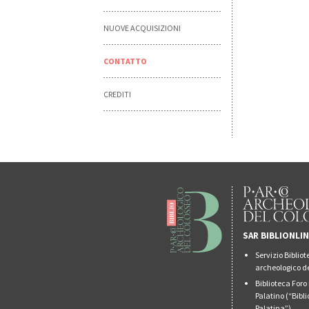
NUOVE ACQUISIZIONI
CONTATTO
CREDITI
SAR BIBLIONLI
Servizio Biblio
archeologico de
Biblioteca For
Palatino (“Bibl
Palatina”)