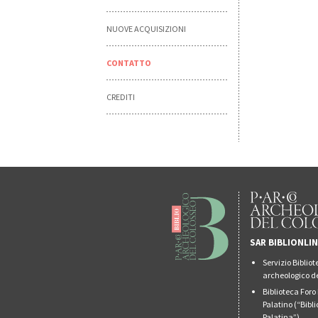
NUOVE ACQUISIZIONI
CONTATTO
CREDITI
SAR BIBLIONLI
Servizio Biblio
archeologico de
Biblioteca For
Palatino (“Bibl
Palatina”)