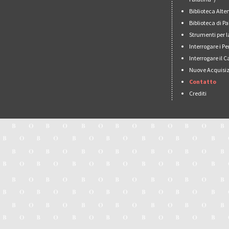
Biblioteca Alt
Biblioteca di 
Strumenti per l
Interrogare i Pe
Interrogare il 
Nuove Acquisiz
Contatto
Crediti