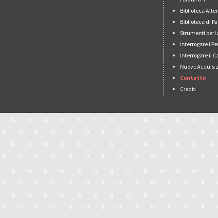
Biblioteca Alt
Biblioteca di 
Strumenti per l
Interrogare i Pe
Interrogare il 
Nuove Acquisiz
Contatto
Crediti