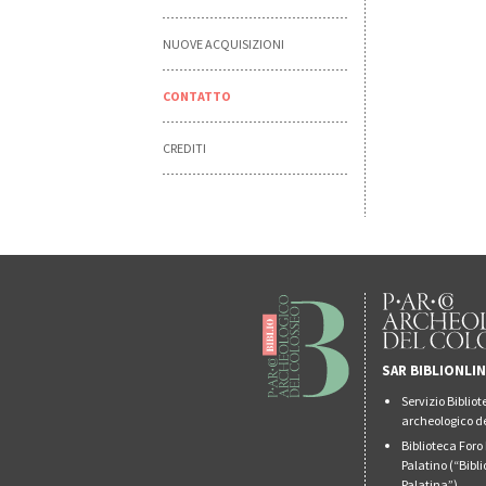
NUOVE ACQUISIZIONI
CONTATTO
CREDITI
SAR BIBLIONLI
Servizio Biblio
archeologico de
Biblioteca For
Palatino (“Bibl
Palatina”)