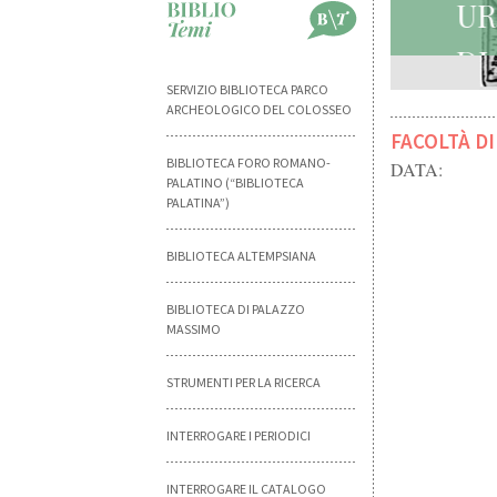
U
D
SERVIZIO BIBLIOTECA PARCO
ARCHEOLOGICO DEL COLOSSEO
FACOLTÀ D
BIBLIOTECA FORO ROMANO-
DATA:
PALATINO (“BIBLIOTECA
PALATINA”)
BIBLIOTECA ALTEMPSIANA
BIBLIOTECA DI PALAZZO
MASSIMO
STRUMENTI PER LA RICERCA
INTERROGARE I PERIODICI
INTERROGARE IL CATALOGO