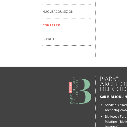
NUOVE ACQUISIZIONI
CONTATTO
CREDITI
SAR BIBLIONLI
Servizio Biblio
archeologico de
Biblioteca For
Palatino (“Bibl
Palatina”)