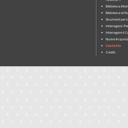
Biblioteca Alt
Biblioteca di 
Strumenti per l
Interrogare i Pe
Interrogare il 
Nuove Acquisiz
Contatto
Crediti