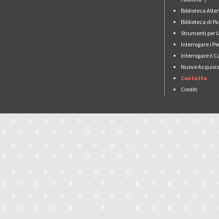
Biblioteca Alt
Biblioteca di 
Strumenti per l
Interrogare i Pe
Interrogare il 
Nuove Acquisiz
Contatto
Crediti