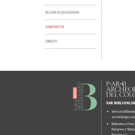
NUOVE ACQUISIZIONI
CONTATTO
CREDITI
SAR BIBLIONLI
Servizio Biblio
archeologico de
Biblioteca For
Palatino (“Bibl
Palatina”)