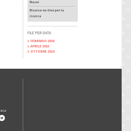
Musei
Risorse on-line per la
ricerca
FILE PER DATA
FEBBRAIO 2016
APRILE 2015
OTTOBRE 2014
oteca