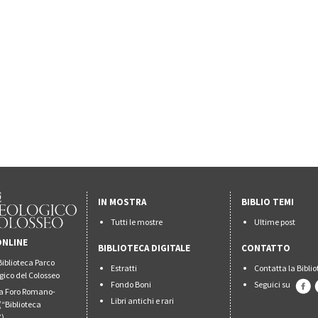
IN MOSTRA
BIBLIO TEMI
Tutti le mostre
Ultime post
ONLINE
BIBLIOTECA DIGITALE
CONTATTO
Biblioteca Parco
Estratti
Contatta la Bibli
gico del Colosseo
Fondo Boni
Seguici su
ca Foro Romano-
Libri antichi e rari
(“Biblioteca
”)