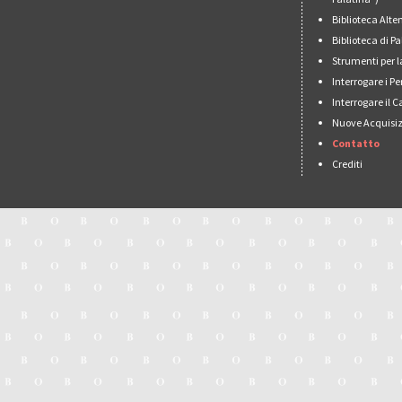
Biblioteca Alt
Biblioteca di 
Strumenti per l
Interrogare i Pe
Interrogare il 
Nuove Acquisiz
Contatto
Crediti