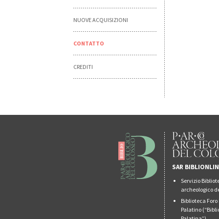
NUOVE ACQUISIZIONI
CONTATTO
CREDITI
SAR BIBLIONLI
Servizio Biblio
archeologico de
Biblioteca For
Palatino (“Bibl
Palatina”)