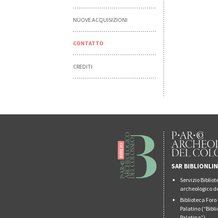
NUOVE ACQUISIZIONI
CONTATTO
CREDITI
SAR BIBLIONLI
Servizio Biblio
archeologico de
Biblioteca For
Palatino (“Bibl
Palatina”)