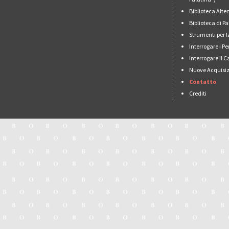
Biblioteca Alt
Biblioteca di 
Strumenti per l
Interrogare i Pe
Interrogare il 
Nuove Acquisiz
Contatto
Crediti