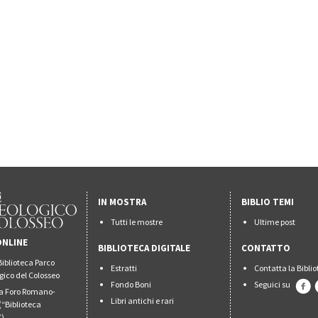
IN MOSTRA
BIBLIO TEMI
Tutti le mostre
Ultime post
ONLINE
BIBLIOTECA DIGITALE
CONTATTO
Biblioteca Parco
Estratti
Contatta la Bibli
gico del Colosseo
Fondo Boni
Seguici su
ca Foro Romano-
Libri antichi e rari
(“Biblioteca
”)