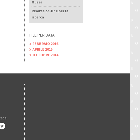
Musei
Risorse on-line per la
ricerca
FILE PER DATA
FEBBRAIO 2016
APRILE 2015
OTTOBRE 2014
oteca