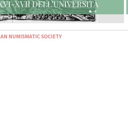
URBANI DEI SECOLI XVI-XVII DE
DI COLONIA
AN NUMISMATIC SOCIETY