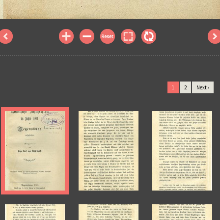
1
2
Next ›