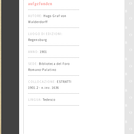
aufgefunden
AUTORE:
Hugo Graf von
Walderdorff
LUOGO DI EDIZIONI:
Regensburg
ANNO:
1901
SEDE:
Biblioteca del Foro
Romano-Palatino
COLLOCAZIONE:
ESTRATTI
1901.2 - n.inv. 1636
LINGUA:
Tedesco