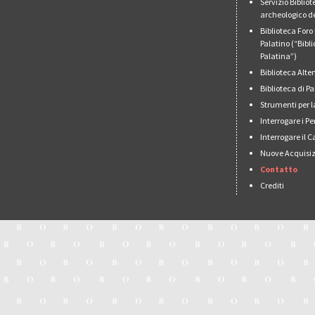
Servizio Biblio
archeologico de
Biblioteca For
Palatino (“Bibl
Palatina”)
Biblioteca Alt
Biblioteca di 
Strumenti per l
Interrogare i Pe
Interrogare il 
Nuove Acquisiz
Contatto
Crediti