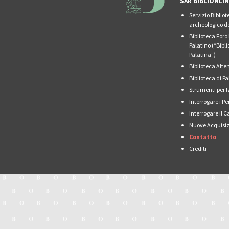
SAR BIBLIONLI
Servizio Biblio
archeologico de
Biblioteca For
Palatino (“Bibl
Palatina”)
Biblioteca Alt
Biblioteca di 
Strumenti per l
Interrogare i Pe
Interrogare il 
Nuove Acquisiz
Contatto
Crediti