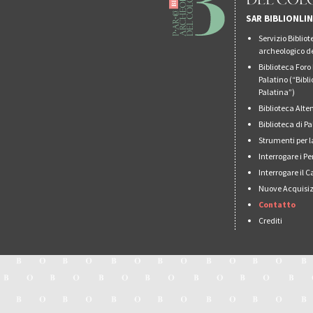
SAR BIBLIONLI
Servizio Biblio
archeologico de
Biblioteca For
Palatino (“Bibl
Palatina”)
Biblioteca Alt
Biblioteca di 
Strumenti per l
Interrogare i Pe
Interrogare il 
Nuove Acquisiz
Contatto
Crediti