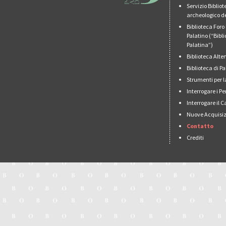
Servizio Biblio
archeologico de
Biblioteca For
Palatino (“Bibl
Palatina”)
Biblioteca Alt
Biblioteca di 
Strumenti per l
Interrogare i Pe
Interrogare il 
Nuove Acquisiz
Contatto
Crediti