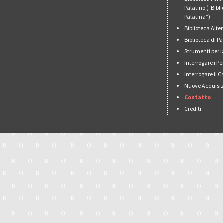
Palatino (“Bibl
Palatina”)
Biblioteca Alt
Biblioteca di 
Strumenti per l
Interrogare i Pe
Interrogare il 
Nuove Acquisiz
Contatto
Crediti