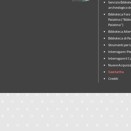
Servizio Biblio
archeologico de
Biblioteca For
Palatino (“Bibl
Palatina”)
Biblioteca Alt
Biblioteca di 
Strumenti per l
Interrogare i Pe
Interrogare il 
Nuove Acquisiz
Contatto
Crediti