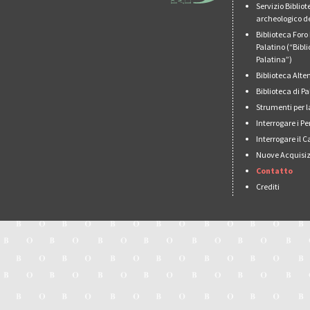
Servizio Biblio
archeologico de
Biblioteca For
Palatino (“Bibl
Palatina”)
Biblioteca Alt
Biblioteca di 
Strumenti per l
Interrogare i Pe
Interrogare il 
Nuove Acquisiz
Contatto
Crediti