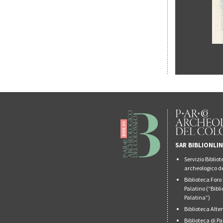
SAR BIBLIONLI
Servizio Biblio
archeologico de
Biblioteca For
Palatino (“Bibl
Palatina”)
Biblioteca Alt
Biblioteca di 