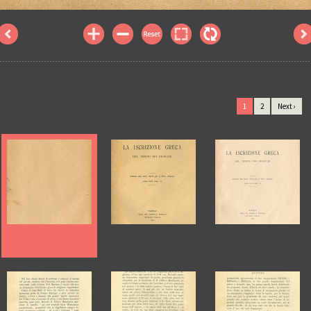
1
2
Next ›