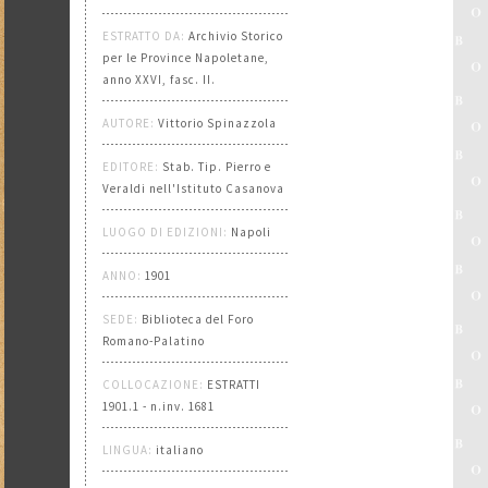
ESTRATTO DA:
Archivio Storico
per le Province Napoletane,
anno XXVI, fasc. II.
AUTORE:
Vittorio Spinazzola
EDITORE:
Stab. Tip. Pierro e
Veraldi nell'Istituto Casanova
LUOGO DI EDIZIONI:
Napoli
ANNO:
1901
SEDE:
Biblioteca del Foro
Romano-Palatino
COLLOCAZIONE:
ESTRATTI
1901.1 - n.inv. 1681
LINGUA:
italiano