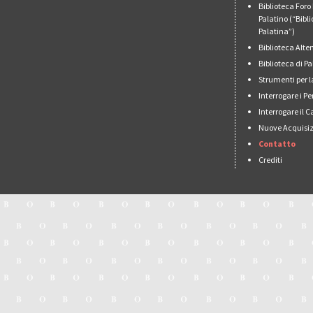
Biblioteca For
Palatino (“Bibl
Palatina”)
Biblioteca Alt
Biblioteca di 
Strumenti per l
Interrogare i Pe
Interrogare il 
Nuove Acquisiz
Contatto
Crediti