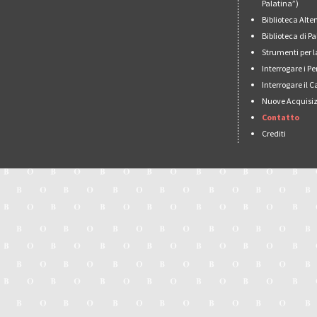
Palatina”)
Biblioteca Alt
Biblioteca di 
Strumenti per l
Interrogare i Pe
Interrogare il 
Nuove Acquisiz
Contatto
Crediti