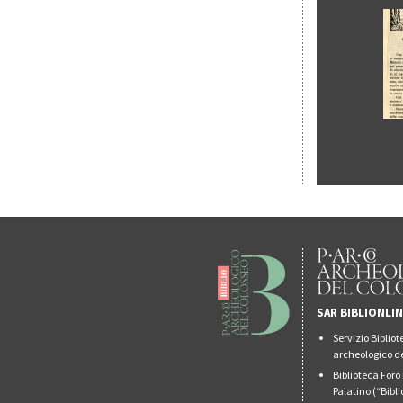
SAR BIBLIONLI
Servizio Biblio
archeologico de
Biblioteca For
Palatino (“Bibl