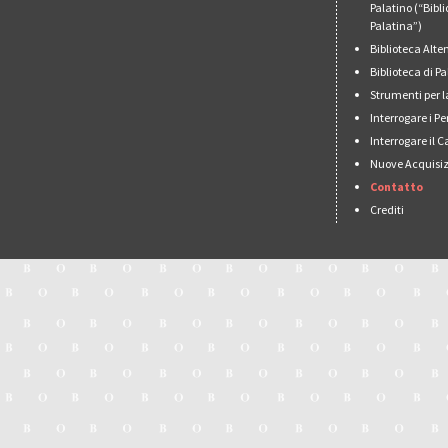
Palatino (“Bibl
Palatina”)
Biblioteca Alt
Biblioteca di 
Strumenti per l
Interrogare i Pe
Interrogare il 
Nuove Acquisiz
Contatto
Crediti