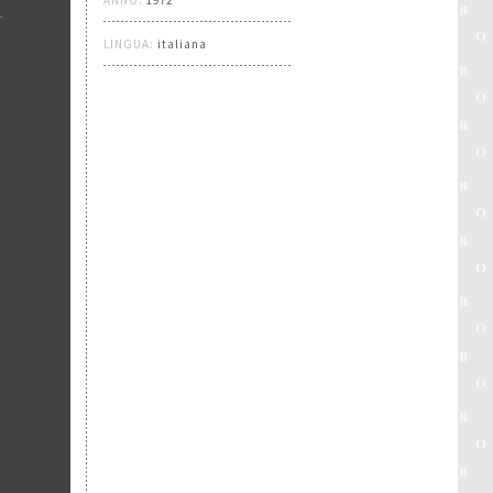
ANNO:
1972
LINGUA:
italiana