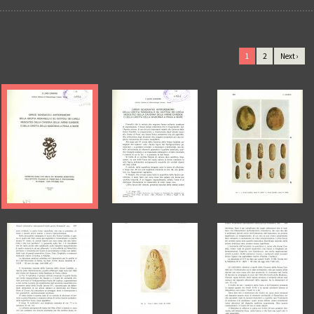
1
2
Next ›