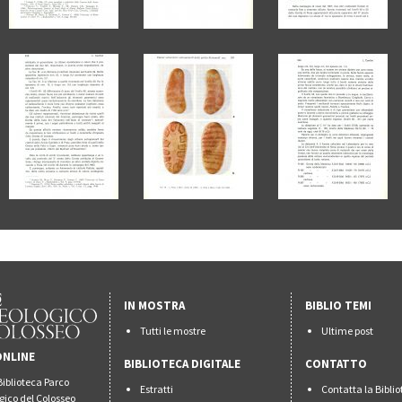
IN MOSTRA
BIBLIO TEMI
Tutti le mostre
Ultime post
ONLINE
BIBLIOTECA DIGITALE
CONTATTO
Biblioteca Parco
Estratti
Contatta la Bibli
gico del Colosseo