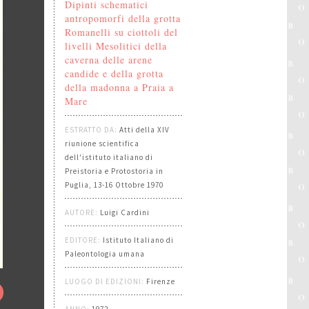
Dipinti schematici
antropomorfi della grotta
Romanelli su ciottoli del
livelli Mesolitici della
caverna delle arene
candide e della grotta
della madonna a Praia a
Mare
ESTRATTO DA:
Atti della XIV
riunione scientifica
dell'istituto italiano di
Preistoria e Protostoria in
Puglia, 13-16 Ottobre 1970
AUTORE:
Luigi Cardini
EDITORE:
Istituto Italiano di
Paleontologia umana
LUOGO DI EDIZIONI:
Firenze