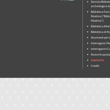
Servizio Biblio
archeologico de
Biblioteca For
Palatino (“Bibl
Palatina”)
Biblioteca Alt
Biblioteca di 
Strumenti per l
Interrogare i Pe
Interrogare il 
Nuove Acquisiz
Contatto
Crediti