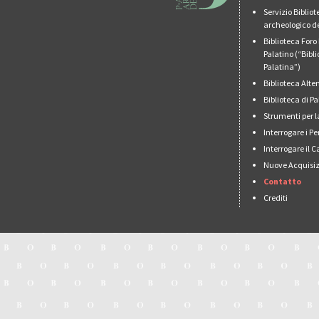
Servizio Biblio
archeologico de
Biblioteca For
Palatino (“Bibl
Palatina”)
Biblioteca Alt
Biblioteca di 
Strumenti per l
Interrogare i Pe
Interrogare il 
Nuove Acquisiz
Contatto
Crediti