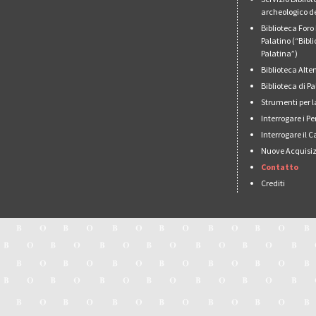
archeologico de
Biblioteca For
Palatino (“Bibl
Palatina”)
Biblioteca Alt
Biblioteca di 
Strumenti per l
Interrogare i Pe
Interrogare il 
Nuove Acquisiz
Contatto
Crediti