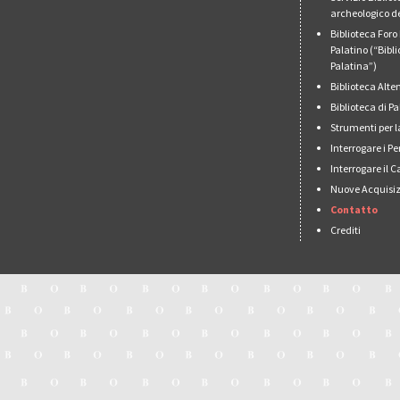
archeologico de
Biblioteca For
Palatino (“Bibl
Palatina”)
Biblioteca Alt
Biblioteca di 
Strumenti per l
Interrogare i Pe
Interrogare il 
Nuove Acquisiz
Contatto
Crediti