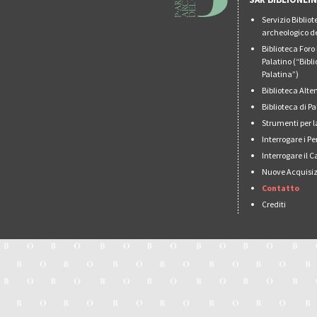
Servizio Biblio
archeologico de
Biblioteca For
Palatino (“Bibl
Palatina”)
Biblioteca Alt
Biblioteca di 
Strumenti per l
Interrogare i Pe
Interrogare il 
Nuove Acquisiz
Contatto
Crediti