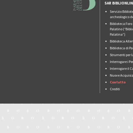
SAR BIBLIONLI
Servizio Biblio
archeologico de
Biblioteca For
Palatino (“Bibl
Palatina”)
Biblioteca Alt
Biblioteca di 
Strumenti per l
Interrogare i Pe
Interrogare il 
Nuove Acquisiz
Contatto
Crediti