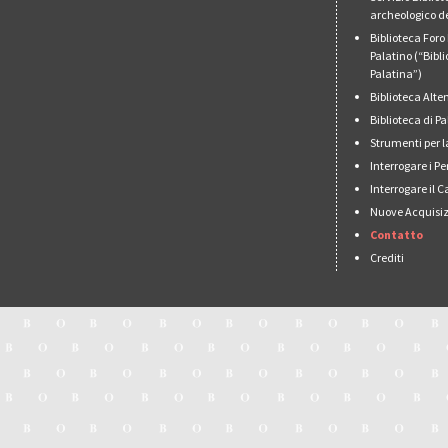
archeologico de
Biblioteca For
Palatino (“Bibl
Palatina”)
Biblioteca Alt
Biblioteca di 
Strumenti per l
Interrogare i Pe
Interrogare il 
Nuove Acquisiz
Contatto
Crediti