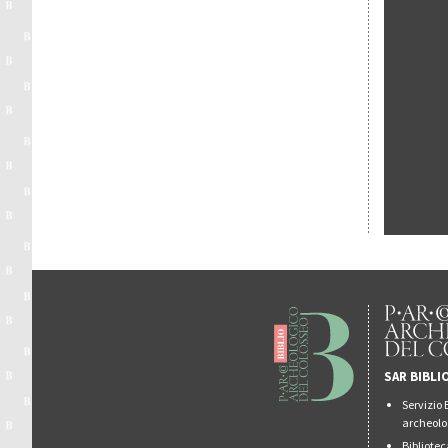
SAR BIBLI
Servizio 
archeolo
Bibliote