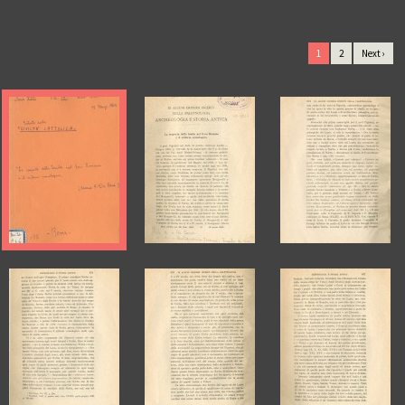
1
2
Next ›