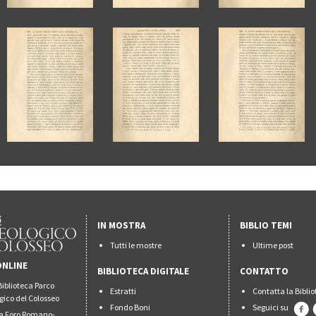
IN MOSTRA
BIBLIO TEMI
Tutti le mostre
Ultime post
ONLINE
BIBLIOTECA DIGITALE
CONTATTO
Biblioteca Parco
Estratti
Contatta la Bibli
gico del Colosseo
Fondo Boni
Seguici su
ca Foro Romano-