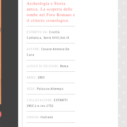
Archeologia e Storia
antica. La scoperta delle
tombe nel Foro Romano e
il criterio cronologico.
ESTRATTO DA:
Civiltà
Cattolica, Serie XVIII,Vol.IX
AUTORE:
Cesare Antonio De
Cara
LUOGO DI EDIZIONI:
Roma
ANNO:
1903
SEDE:
Palazzo Altemps
COLLOCAZIONE:
ESTRATTI
1903.1-n.inv.1752
LINGUA:
Italiano