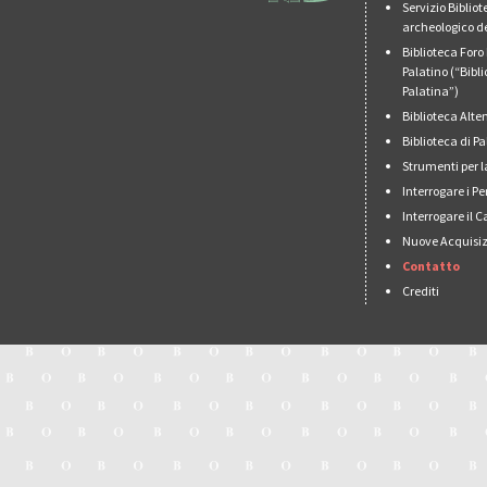
Servizio Biblio
archeologico de
Biblioteca For
Palatino (“Bibl
Palatina”)
Biblioteca Alt
Biblioteca di 
Strumenti per l
Interrogare i Pe
Interrogare il 
Nuove Acquisiz
Contatto
Crediti