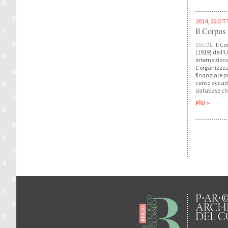
2014, 20 O
Il Corpu
SSCOL
Il Co
(1919) dell'
internaziona
L'organizzaz
finanziare p
cento accade
database che 
PÌU >