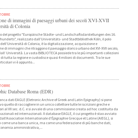
TTOBRE
ione di immagini di paesaggi urbani dei secoli XVI-XVII
rsità di Colonia
o del progetto "Europäische Städte- und Landschaftsdarstellungen des 16.
hunderts", realizzato dall’Universitäts- und Stadtbibliothek Köln, il polo
 dell’Università di Colonia, è la digitalizzazione, acquisizione e
ne di immagini che ritraggono il paesaggio storico urbano del XVI-XVII secolo,
all’ Università. La vasta BIBLIOTECA possiede tra le più importanti collezioni
ici di tutta la regione e custodisce quasi 4 milioni di documenti. Tra le sue
rticolari vi è appunto...
TTOBRE
aphic Database Roma (EDR)
nca dati EAGLE (Eletronic Archive of Greek and Latin Epigraphy) si pone
o quello di raccogliere in un unico collettore tutte le iscrizioni greche e
ori al VII sec. d.C. e si avvale di una commissione creata ad hoc costituita da
azionali ed internazionali. Il database EAGLE, il cui progetto è stao avviato
 dall’Association Internationale d’Épigraphie Grecque et Latine (AIEGL), si
n come una banca unica, ma come una federazione di più banche dati,
tonomia amministrativa,...