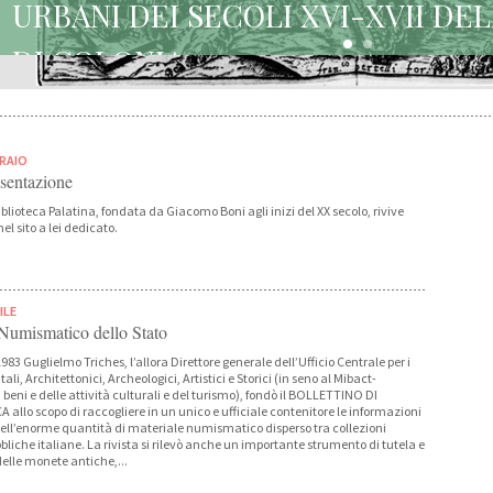
URBANI DEI SECOLI XVI-XVII DE
DI COLONIA
BRAIO
sentazione
blioteca Palatina, fondata da Giacomo Boni agli inizi del XX secolo, rivive
nel sito a lei dedicato.
ILE
 Numismatico dello Stato
983 Guglielmo Triches, l’allora Direttore generale dell’Ufficio Centrale per i
li, Architettonici, Archeologici, Artistici e Storici (in seno al Mibact-
 beni e delle attività culturali e del turismo), fondò il BOLLETTINO DI
allo scopo di raccogliere in un unico e ufficiale contenitore le informazioni
dell’enorme quantità di materiale numismatico disperso tra collezioni
bliche italiane. La rivista si rilevò anche un importante strumento di tutela e
delle monete antiche,...