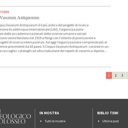
TTOBRE
s Vasorum Antiquorum
rpus Vasorum Antiquorum è il più antico dei progetti di ricerca
Unione Académique Internationale (UAI), l’organizzazione
le delle accademie nazionali delle scienze umane e sociali.
ione venne fondata nel 1919 a Parigi con l’intento di promuovere e
rogetti di ricerca internazionali. Ad oggi l’organizzazione comprende più di
mie provenienti da 63 paesi. Il Corpus Vasorum Antiquorum consiste in un
raccoglie i cataloghi ad alta risoluzione dei reperti di ceramica dipinta...
1
2
3
IN MOSTRA
BIBLIO TEMI
Tutti le mostre
Ultime post