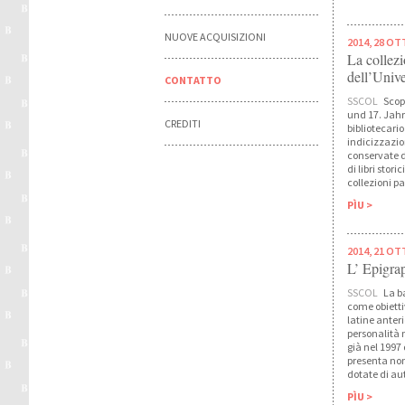
NUOVE ACQUISIZIONI
2014, 28 O
La collez
dell’Unive
CONTATTO
SSCOL
Scop
und 17. Jahr
CREDITI
bibliotecario
indicizzazio
conservate d
di libri stor
collezioni pa
PÌU >
2014, 21 O
L’ Epigr
SSCOL
La ba
come obiettiv
latine anteri
personalità n
già nel 1997
presenta no
dotate di au
PÌU >