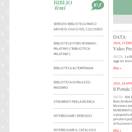
SERVIZIO BIBLIOTECA PARCO
ARCHEOLOGICO DEL COLOSSEO
DATA:
2016, 3 FEB
BIBLIOTECA FORO ROMANO-
Video Pre
PALATINO (“BIBLIOTECA
PALATINA”)
SSCOL
La Bi
oggi on-line 
BIBLIOTECA ALTEMPSIANA
PÌU >
BIBLIOTECA DI PALAZZO
2015, 16 APR
MASSIMO
Il Portale
SSCOL
Nel 1
Beni Ambienta
STRUMENTI PER LA RICERCA
Ministero dei
NUMISMATICA 
a proposito 
INTERROGARE I PERIODICI
private e pub
di fruizione 
INTERROGARE IL CATALOGO
PÌU >